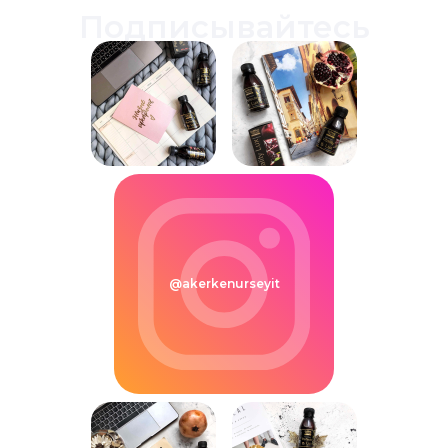
Подписывайтесь
@akerkenurseyit